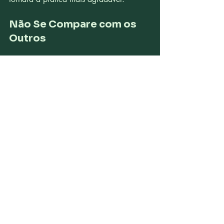
Não Se Compare com os 
Outros
Lembre-se de que cada praticante de 
yoga é único. Não se compare com os 
outros, mas concentre-se em seu próprio 
progresso e em como a prática faz você 
se sentir.
Seja Paciente
O yoga é uma jornada, e os benefícios 
podem levar tempo para se manifestar. 
Seja paciente consigo mesmo e 
aproveite o processo de aprendizado e 
crescimento.