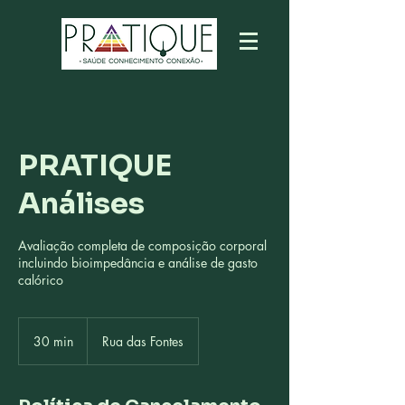
PRATIQUE
Análises
Avaliação completa de composição corporal
incluindo bioimpedância e análise de gasto
calórico
30 min
3
Rua das Fontes
0
m
i