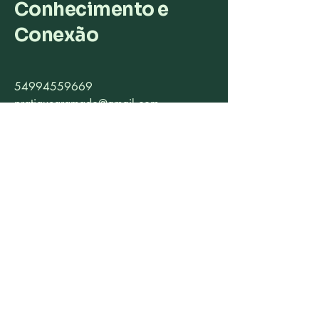
Conhecimento e
Conexão
54994559669
pratiquegramado@gmail.com
Rua das Fontes, 246 - Floresta,
Gramado - RS, Brazil
Política de Privacidade
Declaração de acessibilidade
Termos e Condições
Política de Reembolso