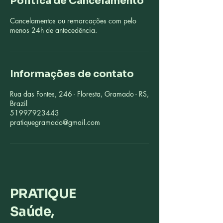
Política de Cancelamento
n
Cancelamentos ou remarcações com pelo
menos 24h de antecedência.
Informações de contato
Rua das Fontes, 246 - Floresta, Gramado - RS,
Brazil
51997923443
pratiquegramado@gmail.com
PRATIQUE
Saúde,